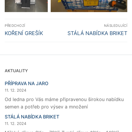
Navigace
PŘEDCHOZÍ
NÁSLEDUJÍCÍ
pro
Previous
Next
KOŘENÍ GREŠÍK
STÁLÁ NABÍDKA BRIKET
post:
post:
příspěvek
AKTUALITY
PŘÍPRAVA NA JARO
11. 12. 2024
Od ledna pro Vás máme připravenou širokou nabídku
semen a potřeb pro výsev a množení
STÁLÁ NABÍDKA BRIKET
11. 12. 2024