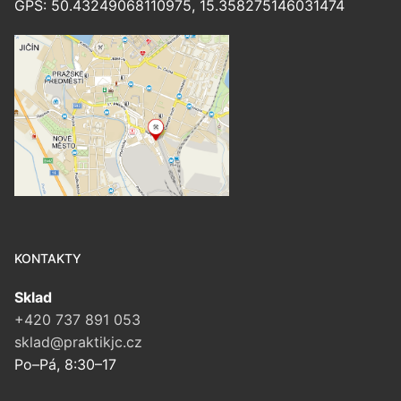
GPS: 50.43249068110975, 15.358275146031474
KONTAKTY
Sklad
+420 737 891 053
sklad@praktikjc.cz
Po–Pá, 8:30–17