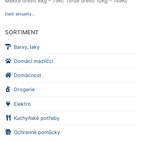
Měkké dřevo 8Kg – 79Kč Tvrdé dřevo 10Kg – 149Kč
Další aktuality...
SORTIMENT
Barvy, laky
Domácí mazlíčci
Domácnost
Drogerie
Elektro
Kuchyňské potřeby
Ochranné pomůcky